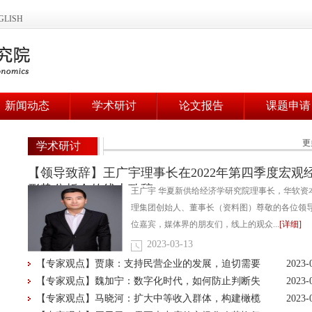
GLISH
新闻动态
学术研讨
论文报告
课题申请
更
学术研讨
【领导致辞】王广宇理事长在2022年第四季度宏观
形势分析会的线上致辞
王广宇 华夏新供给经济学研究院理事长，华软资
理集团创始人、董事长（资料图）尊敬的各位领
位嘉宾，媒体界的朋友们，线上的观众...
[详细]
2023-03-13
【专家观点】贾康：支持民营企业的发展，迫切需要
2023-
思想观念、基础理论的创新
【专家观点】魏加宁：数字化时代，如何防止判断失
2023-
误？
【专家观点】马晓河：扩大中等收入群体，构建橄榄
2023-