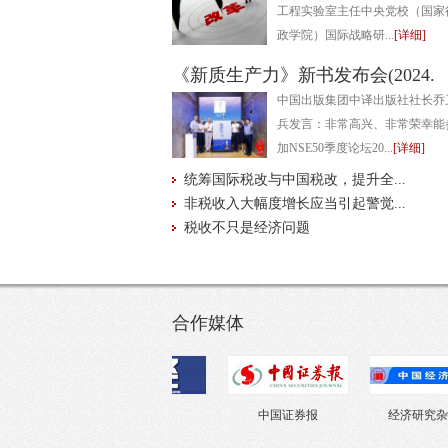
工程实验室主任中央党校（国家
政学院）国际战略研...
[详细]
《新质生产力》新书发布会(2024.
中国出版集团中译出版社社长乔
兵发言：非常高兴、非常荣幸能
加NSE50季度论坛20...
[详细]
统筹国际税改与中国税改，提升全...
非税收入大幅度增长应当引起警觉...
税收不只是经济问题
合作媒体
日报
财经杂志
中国证券报
经济研究杂志