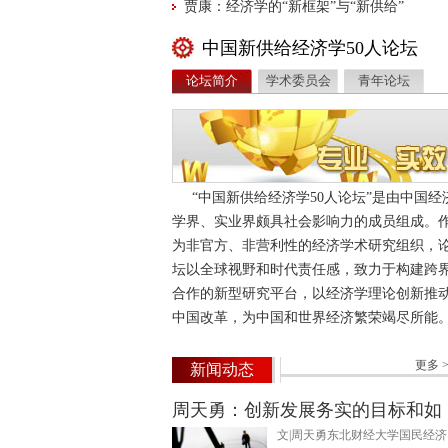
贾康：经济学的“新框架”与“新供给”
中国新供给经济学50人论坛
论坛简介
学术委员会
青年论坛
“中国新供给经济学50人论坛”是由中国经
学界、实业界颇具社会影响力的成员组成。
为非官方、非营利性的经济学术研究组织，
坛以全球视野和时代责任感，致力于构建跨
合作的新型研究平台，以经济学理论创新推
中国改革，为中国和世界经济繁荣竭尽所能
第一届论坛成员是国内外有影响力的经济学
...
家、企业家和相关行业专家等。
更多 >
新闻动态
周天勇：创新发展务实的目标和如
文|周天勇东北财经大学国民经济