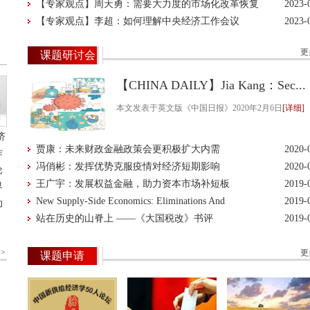
型社会结构
【专家观点】周天勇：需要大力度的市场化改革恢复
2023-
经济的中高速增长
【专家观点】李超：如何理解中央经济工作会议
2023-
更
课题研讨会
【CHINA DAILY】Jia Kang：Sec...
本文发表于英文版《中国日报》2020年2月6日
[详细]
济
贾康：未来财政金融政策会更积极扩大内需
2020-
作
冯俏彬：发挥优势克服疫情对经济短期影响
2020-
论
王广宇：发展权益金融，助力资本市场补短板
2019-
界
New Supply-Side Economics: Eliminations And
2019-
动
Establishments
站在历史的山脊上 ——《大国税改》书评
2019-
。
PPP对新公共管理范式的超越——基于公共服务供给
2019-
>
治理视角的反思
更
课题申请