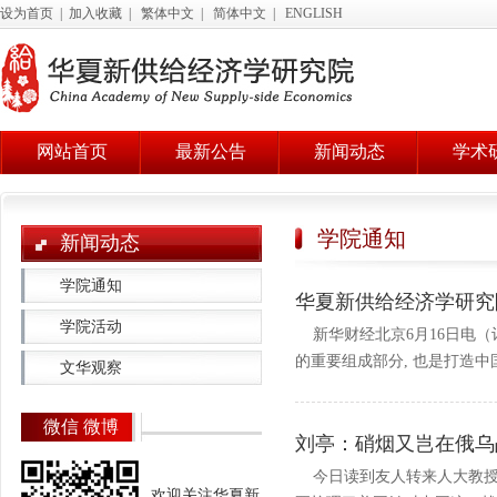
设为首页
|
加入收藏
|
繁体中文
|
简体中文
|
ENGLISH
网站首页
最新公告
新闻动态
学术
学院通知
新闻动态
学院通知
华夏新供给经济学研究
学院活动
新华财经北京6月16日电（
的重要组成部分, 也是打造中国.
文华观察
微信 微博
刘亭：硝烟又岂在俄乌
今日读到友人转来人大教授
欢迎关注华夏新