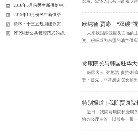
发展、全体人民共同富裕取得更
2016年5月份民生新供给中...
2015年10月份民生新供给...
欧纯智 贾康：“双碳
徐林：十三五规划建议贯...
PPP对新公共管理范式的超...
未来我国能源巨头面临的主
资、积极成为东盟的油气供应中
贾康院长与韩国驻华大
韩国客人 |孙彰浩 参赞/朴
赞：首先，非常感谢院长抽出..
特别报道 | 我院贾康
近日，我院贾康院长受聘为
协办公厅主管，以服务一带一路