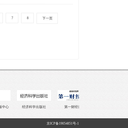
7
8
下一页
中心
经济科学出版社
第一财经日报
财经杂志
京ICP备19054851号-1