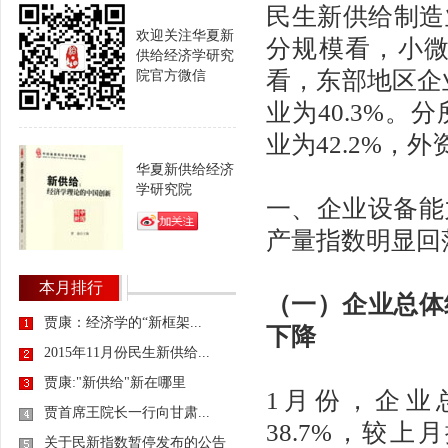
民生新供给制造业
欢迎关注华夏新
分规模看，小微型
供给经济学研究
看，东部地区企业
院官方微信
业为40.3%
业为42.2%，外
华夏新供给经济
学研究院
一、企业设备能
产量指数明显回
本月排行
（一）企业总体
贾康：经济学的“新框架...
下降
2015年11月份民生新供给...
贾康:"新供给"新在哪里
1月份，企业
贾首席王院长一行向甘肃...
38.7%，较上
关于民新指数暂停发布的公告